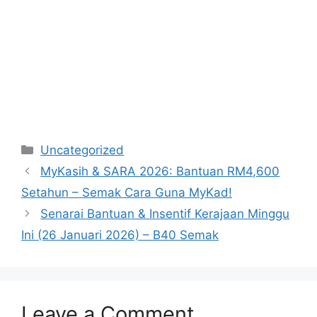
Categories
Uncategorized
MyKasih & SARA 2026: Bantuan RM4,600
Setahun – Semak Cara Guna MyKad!
Senarai Bantuan & Insentif Kerajaan Minggu
Ini (26 Januari 2026) – B40 Semak
Leave a Comment