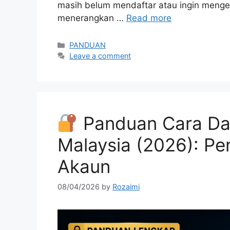
masih belum mendaftar atau ingin mengem
menerangkan …
Read more
Categories
PANDUAN
Leave a comment
Panduan Cara Daf
Malaysia (2026): Pe
Akaun
08/04/2026
by
Rozaimi