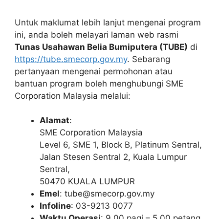
Untuk maklumat lebih lanjut mengenai program
ini, anda boleh melayari laman web rasmi
Tunas Usahawan Belia Bumiputera (TUBE)
di
https://tube.smecorp.gov.my
. Sebarang
pertanyaan mengenai permohonan atau
bantuan program boleh menghubungi SME
Corporation Malaysia melalui:
Alamat
:
SME Corporation Malaysia
Level 6, SME 1, Block B, Platinum Sentral,
Jalan Stesen Sentral 2, Kuala Lumpur
Sentral,
50470 KUALA LUMPUR
Emel
:
tube@smecorp.gov.my
Infoline
: 03-9213 0077
Waktu Operasi
: 9.00 pagi – 5.00 petang