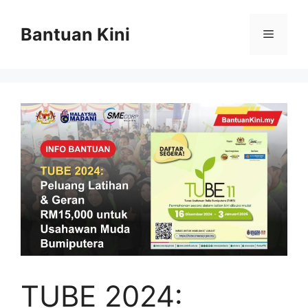
Skip
to
Bantuan Kini
Menu
content
TUBE 2024: