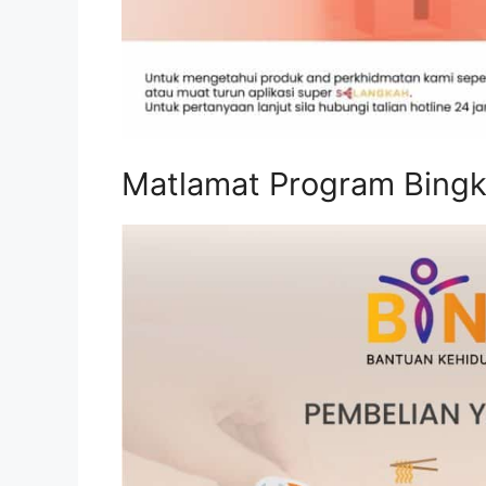
Matlamat Program Bingk