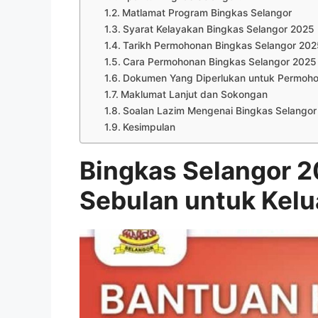
Matlamat Program Bingkas Selangor
Syarat Kelayakan Bingkas Selangor 2025
Tarikh Permohonan Bingkas Selangor 202
Cara Permohonan Bingkas Selangor 2025
Dokumen Yang Diperlukan untuk Permoho
Maklumat Lanjut dan Sokongan
Soalan Lazim Mengenai Bingkas Selangor
Kesimpulan
Bingkas Selangor 
Sebulan untuk Kel