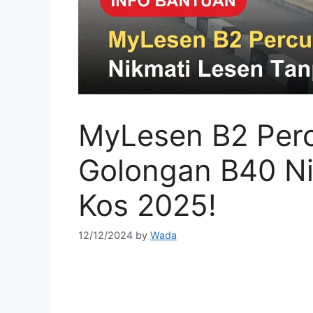
MyLesen B2 Per
Golongan B40 Ni
Kos 2025!
12/12/2024
by
Wada