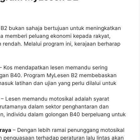
n B2 bukan sahaja bertujuan untuk meningkatkan
juga memberi peluang ekonomi kepada rakyat,
endah. Melalui program ini, kerajaan berharap
– Kos mendapatkan lesen memandu sering
ongan B40. Program MyLesen B2 membebaskan
suk latihan dan ujian yang perlu dilalui untuk
– Lesen memandu motosikal adalah syarat
terutamanya dalam sektor penghantaran dan
n, individu dalam golongan B40 berpeluang untuk
raya
– Dengan lebih ramai penunggang motosikal
n penguasaan terhadap peraturan lalu lintas akan