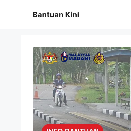
Skip
to
Bantuan Kini
content