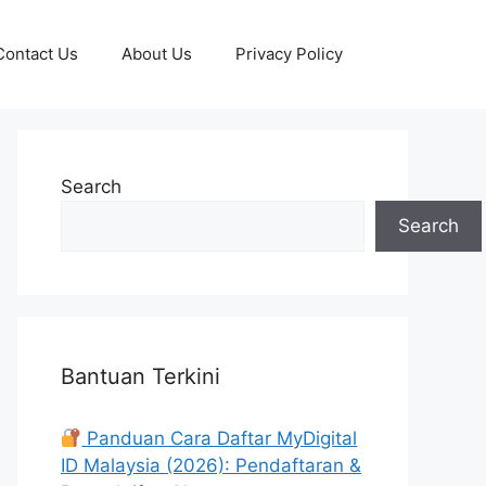
Contact Us
About Us
Privacy Policy
Search
Search
Bantuan Terkini
Panduan Cara Daftar MyDigital
ID Malaysia (2026): Pendaftaran &