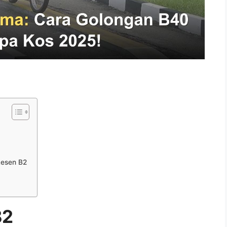
Lesen B2
B2