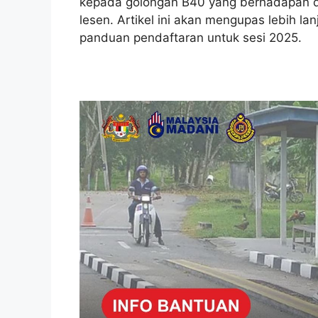
kepada golongan B40 yang berhadapan 
lesen. Artikel ini akan mengupas lebih lanj
panduan pendaftaran untuk sesi 2025.