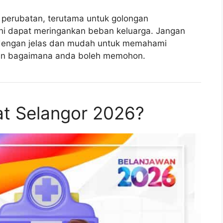
perubatan, terutama untuk golongan
ini dapat meringankan beban keluarga. Jangan
a dengan jelas dan mudah untuk memahami
 dan bagaimana anda boleh memohon.
at Selangor 2026?