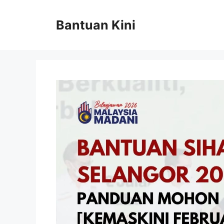
Skip
to
Bantuan Kini
content