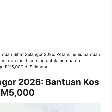
tuan Sihat Selangor 2026. Ketahui jenis bantuan
hon, dan tarikh penting untuk membantu
a RM5,000 di Selangor.
ngor 2026: Bantuan Kos
 RM5,000