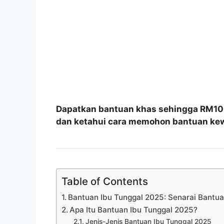
Dapatkan bantuan khas sehingga RM100
dan ketahui cara memohon bantuan kew
Table of Contents
Bantuan Ibu Tunggal 2025: Senarai Bantua
Apa Itu Bantuan Ibu Tunggal 2025?
Jenis-Jenis Bantuan Ibu Tunggal 2025