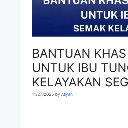
BANTUAN KHAS
UNTUK IBU TUN
KELAYAKAN SE
11/27/2025
by
Aliyah