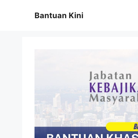
Skip
to
Bantuan Kini
content