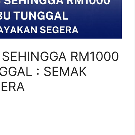
 SEHINGGA RM1000
GGAL : SEMAK
GERA