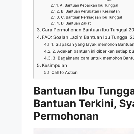
A. Bantuan Kebajikan Ibu Tunggal
B. Bantuan Perubatan / Kesihatan
C. Bantuan Perniagaan Ibu Tunggal
D. Bantuan Zakat
Cara Permohonan Bantuan Ibu Tunggal 2
FAQ: Soalan Lazim Bantuan Ibu Tunggal 
1. Siapakah yang layak memohon Bantuan
2. Adakah bantuan ini diberikan setiap bu
3. Bagaimana cara untuk memohon Bantu
Kesimpulan
Call to Action
Bantuan Ibu Tungga
Bantuan Terkini, Sy
Permohonan