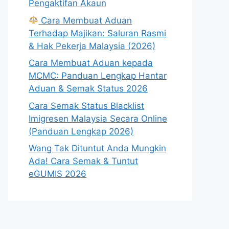
Pengaktifan Akaun
Cara Membuat Aduan
Terhadap Majikan: Saluran Rasmi
& Hak Pekerja Malaysia (2026)
Cara Membuat Aduan kepada
MCMC: Panduan Lengkap Hantar
Aduan & Semak Status 2026
Cara Semak Status Blacklist
Imigresen Malaysia Secara Online
(Panduan Lengkap 2026)
Wang Tak Dituntut Anda Mungkin
Ada! Cara Semak & Tuntut
eGUMIS 2026