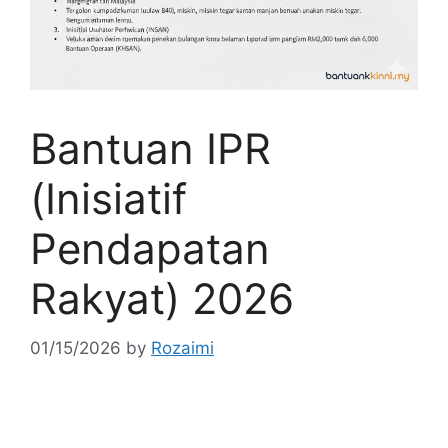
Bantuan IPR
(Inisiatif
Pendapatan
Rakyat) 2026
01/15/2026
by
Rozaimi