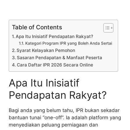
Table of Contents
Apa Itu Inisiatif Pendapatan Rakyat?
Kategori Program IPR yang Boleh Anda Sertai
Syarat Kelayakan Pemohon
Sasaran Pendapatan & Manfaat Peserta
Cara Daftar IPR 2026 Secara Online
Apa Itu Inisiatif
Pendapatan Rakyat?
Bagi anda yang belum tahu, IPR bukan sekadar
bantuan tunai “one-off”. Ia adalah platform yang
menyediakan peluang perniagaan dan