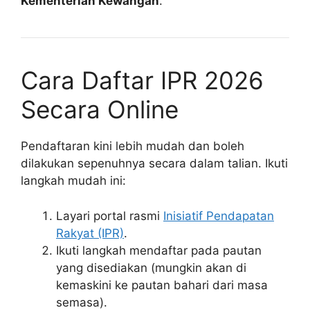
Kementerian Kewangan
.
Cara Daftar IPR 2026
Secara Online
Pendaftaran kini lebih mudah dan boleh
dilakukan sepenuhnya secara dalam talian. Ikuti
langkah mudah ini:
Layari portal rasmi
Inisiatif Pendapatan
Rakyat (IPR)
.
Ikuti langkah mendaftar pada pautan
yang disediakan (mungkin akan di
kemaskini ke pautan bahari dari masa
semasa).