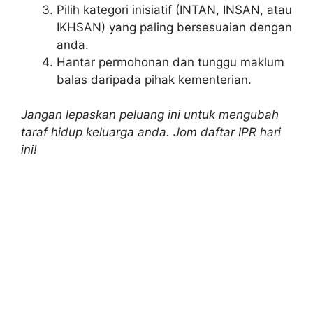
Pilih kategori inisiatif (INTAN, INSAN, atau
IKHSAN) yang paling bersesuaian dengan
anda.
Hantar permohonan dan tunggu maklum
balas daripada pihak kementerian.
Jangan lepaskan peluang ini untuk mengubah
taraf hidup keluarga anda. Jom daftar IPR hari
ini!