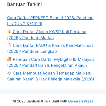
Bantuan Terkini
Cara Daftar PERKESO Sendiri 2026: Panduan
LINDUNG KENDIRI
Cara Daftar Akaun KWSP Kali Pertama
(2026): Panduan Mudah
Cara Daftar PADU & Kemas Kini Maklumat
(2026): Panduan Lengkap
Panduan Cara Daftar MyDigital ID Malaysia
(2026): Pendaftaran & Pengaktifan Akaun
Cara Membuat Aduan Terhadap Majikan:
Saluran Rasmi & Hak Pekerja Malaysia (2026)
© 2026 Bantuan Kini
• Built with
GeneratePress