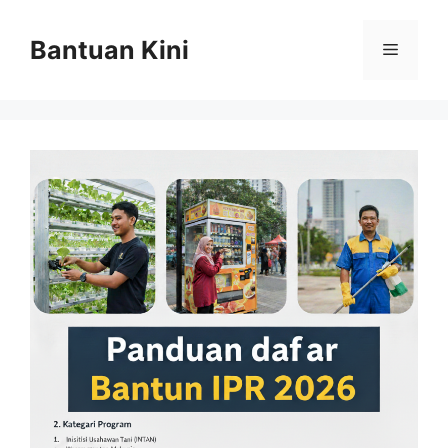
Skip
to
Bantuan Kini
Menu
content