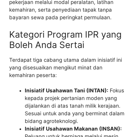
pekerjaan melalui modal peralatan, latihan
kemahiran, serta penyediaan tapak tanpa
bayaran sewa pada peringkat permulaan.
Kategori Program IPR yang
Boleh Anda Sertai
Terdapat tiga cabang utama dalam inisiatif ini
yang disesuaikan mengikut minat dan
kemahiran peserta:
Inisiatif Usahawan Tani (INTAN):
Fokus
kepada projek pertanian moden yang
dijalankan di atas tanah milik kerajaan.
Sesuai untuk anda yang berminat dalam
bidang agroteknologi.
Inisiatif Usahawan Makanan (INSAN):
Peluang untuk berniaga melalui mesin