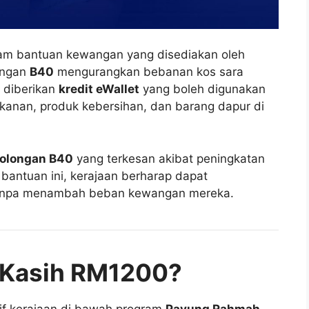
am bantuan kewangan yang disediakan oleh
ongan
B40
mengurangkan bebanan kos sara
n diberikan
kredit eWallet
yang boleh digunakan
kanan, produk kebersihan, dan barang dapur di
olongan B40
yang terkesan akibat peningkatan
bantuan ini, kerajaan berharap dapat
anpa menambah beban kewangan mereka.
yKasih RM1200?
tif kerajaan di bawah program
Payung Rahmah
,