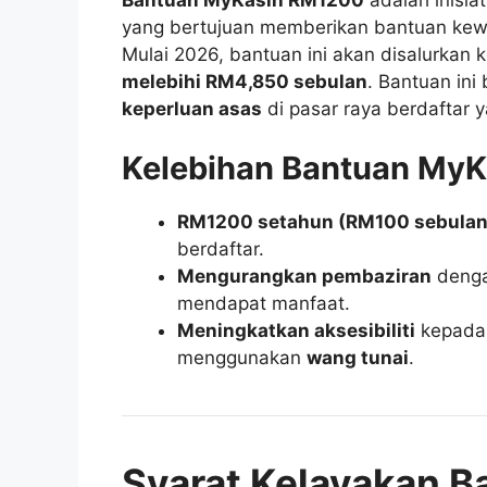
yang bertujuan memberikan bantuan ke
Mulai 2026, bantuan ini akan disalurka
melebihi RM4,850 sebulan
. Bantuan in
keperluan asas
di pasar raya berdaftar
Kelebihan Bantuan My
RM1200 setahun (RM100 sebulan
berdaftar.
Mengurangkan pembaziran
denga
mendapat manfaat.
Meningkatkan aksesibiliti
kepada 
menggunakan
wang tunai
.
Syarat Kelayakan 