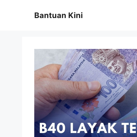
Skip
to
Bantuan Kini
content