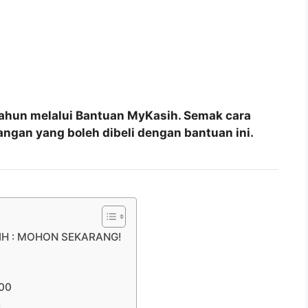
ahun melalui Bantuan MyKasih. Semak cara
ngan yang boleh dibeli dengan bantuan ini.
IH : MOHON SEKARANG!
200
n