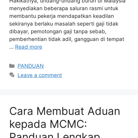
Hakikatnya, undang-undang buruh di Malaysia
menyediakan beberapa saluran rasmi untuk
membantu pekerja mendapatkan keadilan
sekiranya berlaku masalah seperti gaji tidak
dibayar, pemotongan gaji tanpa sebab,
pemberhentian tidak adil, gangguan di tempat
…
Read more
Categories
PANDUAN
Leave a comment
Cara Membuat Aduan
kepada MCMC:
Panduan Lengkap