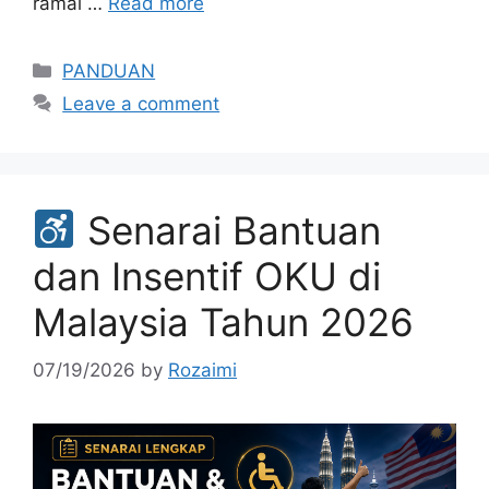
ramai …
Read more
Categories
PANDUAN
Leave a comment
Senarai Bantuan
dan Insentif OKU di
Malaysia Tahun 2026
07/19/2026
by
Rozaimi